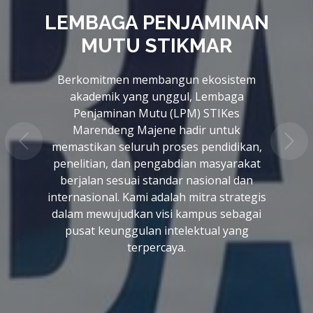
LEMBAGA PENJAMINAN
MUTU STIKMAR
Berkomitmen membangun ekosistem
akademik yang unggul, Lembaga
Penjaminan Mutu (LPM) STIKes
Marendeng Majene hadir untuk
memastikan seluruh proses pendidikan,
penelitian, dan pengabdian masyarakat
berjalan sesuai standar nasional dan
internasional. Kami adalah mitra strategis
dalam mewujudkan visi kampus sebagai
pusat keunggulan intelektual yang
terpercaya.